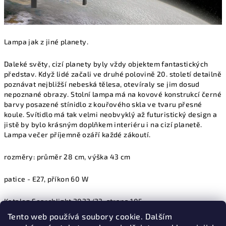
Lampa jak z jiné planety.
Daleké světy, cizí planety byly vždy objektem fantastických
představ. Když lidé začali ve druhé polovině 20. století detailně
poznávat nejbližší nebeská tělesa, otevíraly se jim dosud
nepoznané obrazy. Stolní lampa má na kovové konstrukcí černé
barvy posazené stínidlo z kouřového skla ve tvaru přesné
koule. Svítidlo má tak velmi neobvyklý až futuristický design a
jistě by bylo krásným doplňkem interiéru i na cizí planetě.
Lampa večer příjemně ozáří každé zákoutí.
rozměry: průměr 28 cm, výška 43 cm
patice - E27, příkon 60 W
Katalog Searchlight 2022/23, strana 105
Tento web používá soubory cookie. Dalším