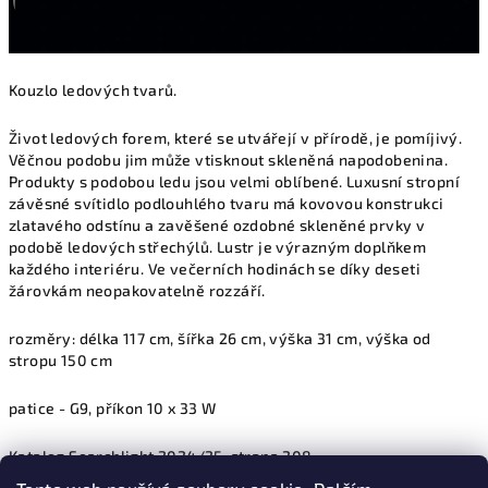
Kouzlo ledových tvarů.
Život ledových forem, které se utvářejí v přírodě, je pomíjivý.
Věčnou podobu jim může vtisknout skleněná napodobenina.
Produkty s podobou ledu jsou velmi oblíbené. Luxusní stropní
závěsné svítidlo podlouhlého tvaru má kovovou konstrukci
zlatavého odstínu a zavěšené ozdobné skleněné prvky v
podobě ledových střechýlů. Lustr je výrazným doplňkem
každého interiéru. Ve večerních hodinách se díky deseti
žárovkám neopakovatelně rozzáří.
rozměry: délka 117 cm, šířka 26 cm, výška 31 cm, výška od
stropu 150 cm
patice - G9, příkon 10 x 33 W
Katalog Searchlight 2024/25, strana 208