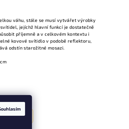
velkou váhu, stále se musí vytvářet výrobky
vítidel, jejíchž hlavní funkcí je dostatečně
 působit příjemně a v celkovém kontextu i
elné kovové svítidlo v podobě reflektoru,
ává odstín starožitné mosazi.
 cm
Souhlasím
Další článek