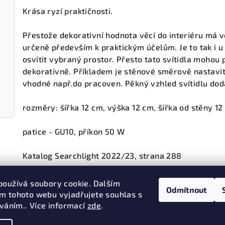
Krása ryzí praktičnosti.
Přestože dekorativní hodnota věcí do interiéru má 
určeně především k praktickým účelům. Je to tak i u s
osvítit vybraný prostor. Přesto tato svítidla mohou
dekorativně. Příkladem je stěnové směrově nastavit
vhodné např.do pracoven. Pěkný vzhled svítidlu dod
rozměry: šířka 12 cm, výška 12 cm, šířka od stěny 12
patice - GU10, příkon 50 W
Katalog Searchlight 2022/23, strana 288
používá soubory cookie. Dalším
Odmítnout
m tohoto webu vyjadřujete souhlas s
Předchozí článek
íváním.. Více informací
zde
.