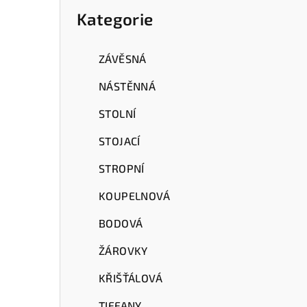
a
kategorie
Kategorie
n
n
ZÁVĚSNÁ
í
NÁSTĚNNÁ
p
STOLNÍ
a
STOJACÍ
n
STROPNÍ
e
KOUPELNOVÁ
l
BODOVÁ
ŽÁROVKY
KŘIŠŤÁLOVÁ
TIFFANY