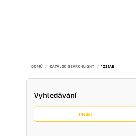
Přejít
na
obsah
DOMŮ
/
KATALOG SEARCHLIGHT
/
1221AB
P
o
Vyhledávání
s
Hledat
t
r
Přeskočit