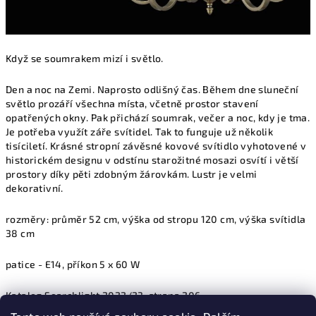
Když se soumrakem mizí i světlo.
Den a noc na Zemi. Naprosto odlišný čas. Během dne sluneční
světlo prozáří všechna místa, včetně prostor stavení
opatřených okny. Pak přichází soumrak, večer a noc, kdy je tma.
Je potřeba využít záře svítidel. Tak to funguje už několik
tisíciletí. Krásné stropní závěsné kovové svítidlo vyhotovené v
historickém designu v odstínu starožitné mosazi osvítí i větší
prostory díky pěti zdobným žárovkám. Lustr je velmi
dekorativní.
rozměry: průměr 52 cm, výška od stropu 120 cm, výška svítidla
38 cm
patice - E14, příkon 5 x 60 W
Katalog Searchlight 2022/23, strana 206