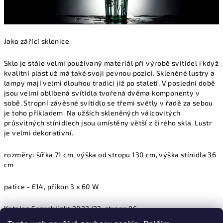
Jako zářící sklenice.
Sklo je stále velmi používaný materiál při výrobě svítidel i když
kvalitní plast už má také svoji pevnou pozici. Skleněné lustry a
lampy mají velmi dlouhou tradici již po staletí. V poslední době
jsou velmi oblíbená svítidla tvořená dvěma komponenty v
sobě. Stropní závěsné svítidlo se třemi světly v řadě za sebou
je toho příkladem. Na užších skleněných válcovitých
průsvitných stínidlech jsou umístěny větší z čirého skla. Lustr
je velmi dekorativní.
rozměry: šířka 71 cm, výška od stropu 130 cm, výška stínidla 36
cm
patice - E14, příkon 3 x 60 W
Katalog Searchlight 2022/23, strana 96