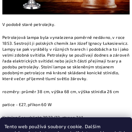
V podobě staré petrolejky.
Petrolejová lampa byla vynalezena poměrně nedávno, v roce
1853. Sestrojil ji polských chemik
Jan Józef Ignacy Łukasiewicz.
Lampy se pak vyráběly v různých tvarech i podobách a to i jako
velmi zdobná svítidla. Petrolejky se používají dodnes a zároveň
řada elektrických svítidel nebo jejich části přejímají tvary a
podobu petrolejky. Stolní lampa se skleněným stojanem
podobným petrolejce má krásné skládané konické stínidlo,
které večer příjemně tlumí světlo žárovky.
rozměry: průměr 38 cm, výška 68 cm, výška stínidla 26 cm
patice - E27, příkon 60 W
Katalog Searchlight 2022/23, strana 341
Tento web používá soubory cookie. Dalším