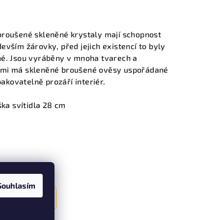
 broušené skleněné krystaly mají schopnost
devším žárovky, před jejich existencí to byly
ené. Jsou vyráběny v mnoha tvarech a
vkami má skleněné broušené ověsy uspořádané
akovatelně prozáří interiér.
ka svítidla 28 cm
Souhlasím
Další článek