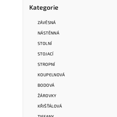
a
kategorie
Kategorie
n
n
ZÁVĚSNÁ
í
NÁSTĚNNÁ
p
STOLNÍ
a
STOJACÍ
n
STROPNÍ
e
KOUPELNOVÁ
l
BODOVÁ
ŽÁROVKY
KŘIŠŤÁLOVÁ
TIFFANY