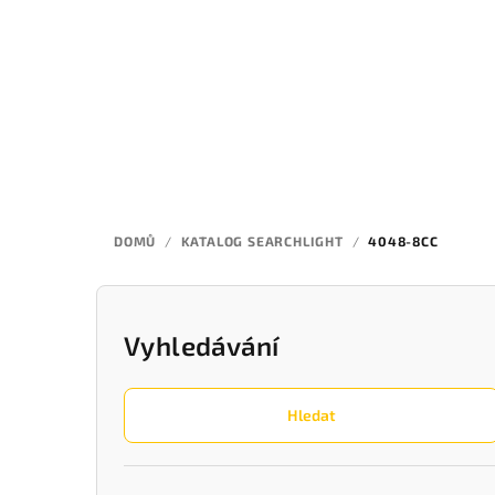
Přejít
na
obsah
DOMŮ
/
KATALOG SEARCHLIGHT
/
4048-8CC
P
o
Vyhledávání
s
Hledat
t
r
Přeskočit