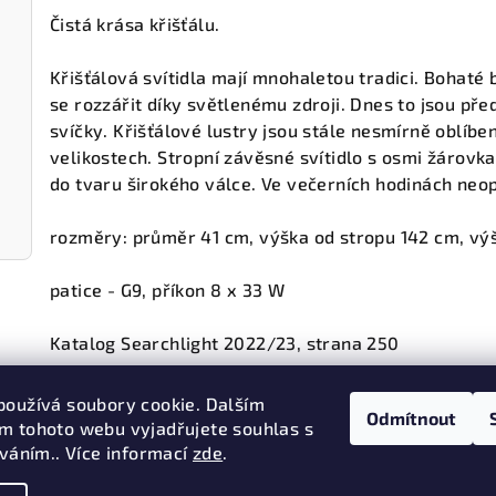
Čistá krása křišťálu.
Křišťálová svítidla mají mnohaletou tradici. Bohaté
se rozzářit díky světlenému zdroji. Dnes to jsou pře
svíčky. Křišťálové lustry jsou stále nesmírně oblíb
velikostech. Stropní závěsné svítidlo s osmi žáro
do tvaru širokého válce. Ve večerních hodinách neop
rozměry: průměr 41 cm, výška od stropu 142 cm, výš
patice - G9, příkon 8 x 33 W
Katalog Searchlight 2022/23, strana 250
používá soubory cookie. Dalším
Odmítnout
m tohoto webu vyjadřujete souhlas s
Předchozí článek
íváním.. Více informací
zde
.