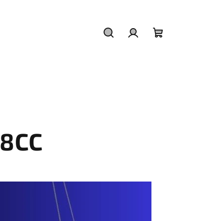
Hledat
Přihlášení
Nákupní
košík
8CC