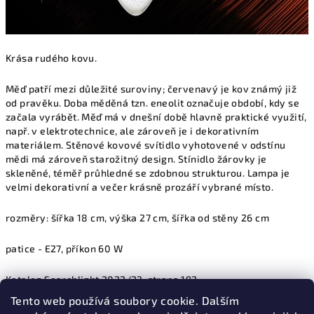
Krása rudého kovu.
Měď patří mezi důležité suroviny; červenavý je kov známý již
od pravěku. Doba měděná tzn. eneolit označuje období, kdy se
začala vyrábět. Měď má v dnešní době hlavně praktické využití,
např. v elektrotechnice, ale zároveň je i dekorativním
materiálem. Stěnové kovové svítidlo vyhotovené v odstínu
mědi má zároveň starožitný design. Stínidlo žárovky je
skleněné, téměř průhledné se zdobnou strukturou. Lampa je
velmi dekorativní a večer krásně prozáří vybrané místo.
rozměry: šířka 18 cm, výška 27 cm, šířka od stěny 26 cm
patice - E27, příkon 60 W
Katalog Searchlight 2022/23, strana 192
Tento web používá soubory cookie. Dalším