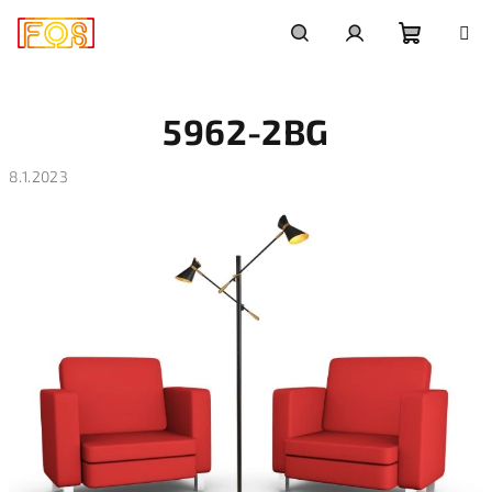
Přejít
na
obsah
Nákupn
Hledat
Přihlášení
5962-2BG
košík
8.1.2023