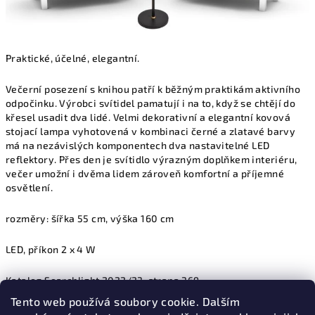
Praktické, účelné, elegantní.
Večerní posezení s knihou patří k běžným praktikám aktivního
odpočinku. Výrobci svítidel pamatují i na to, když se chtějí do
křesel usadit dva lidé. Velmi dekorativní a elegantní kovová
stojací lampa vyhotovená v kombinaci černé a zlatavé barvy
má na nezávislých komponentech dva nastavitelné LED
reflektory. Přes den je svítidlo výrazným doplňkem interiéru,
večer umožní i dvěma lidem zároveň komfortní a příjemné
osvětlení.
rozměry: šířka 55 cm, výška 160 cm
LED, příkon 2 x 4 W
Katalog Searchlight 2022/23, strana 369
Tento web používá soubory cookie. Dalším