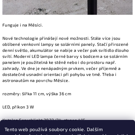
Funguje i na Měsíci.
Nové technologie přinášejí nové možnosti. Stále více jsou
oblíbené venkovní lampy se solárními panely. Stačí přirozené
denní světlo, akumulátor se nabije a večer pak svítidlo dlouho
svítí. Moderní LED lampa černé barvy s bodcem a se solárním
panelem je použitelná ke stěně nebo i do prostoru např.
zahrady. Ve dne je nenápadným prvkem, večer příjemně a
dostatečně usnadní orientaci při pohybu ve tmě. Třeba i
astronautům na povrchu Měsíce.
rozměry: šířka 11 cm, výška 36 cm
LED, příkon 3 W
Katalog Searchlight 2023/24, strana 415
Tento web používá soubory cookie. Dalším