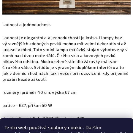
Ladnost a jednoduchost.
Ladnost je elegantní a v jednoduchosti je krása. I lampy bez
výraznějších zdobných prvků mohou mít velmi dekorativní až
luxusní vzhled. Tato stolní lampa má úzký stojan vyhotovený v
kombinaci dvou materiálů. Čirého skla a kovových prvků
niklového odstínu. Modrozelené stínidlo žárovky má tvar
širokého válce. Svítidlo je výrazným doplňkem interiéru a to
jak v denních hodinách, tak i večer při rozsvícení, kdy příjemně
prozáří každé zákoutí.
rozměry: průměr 40 cm, výška 67 cm
patice - E27, příkon 60 W
Katalog Searchlight 2023/24, strana 339
Tento web používá soubory cookie. Dalším