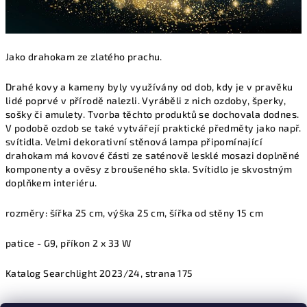
Jako drahokam ze zlatého prachu.
Drahé kovy a kameny byly využívány od dob, kdy je v pravěku
lidé poprvé v přírodě nalezli. Vyráběli z nich ozdoby, šperky,
sošky či amulety. Tvorba těchto produktů se dochovala dodnes.
V podobě ozdob se také vytvářejí praktické předměty jako např.
svítidla. Velmi dekorativní stěnová lampa připomínající
drahokam má kovové části ze saténově lesklé mosazi doplněné
komponenty a ověsy z broušeného skla. Svítidlo je skvostným
doplňkem interiéru.
rozměry: šířka 25 cm, výška 25 cm, šířka od stěny 15 cm
patice - G9, příkon 2 x 33 W
Katalog Searchlight 2023/24, strana 175