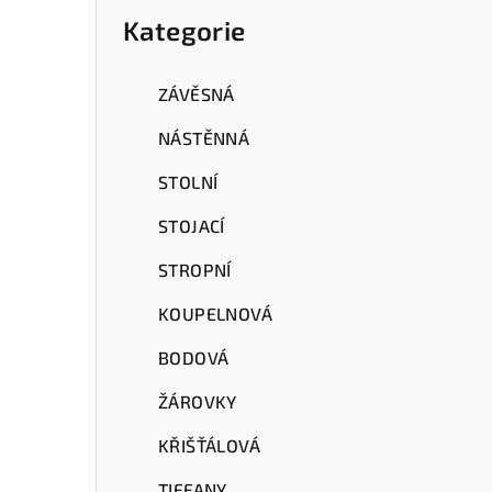
a
kategorie
Kategorie
n
n
ZÁVĚSNÁ
í
NÁSTĚNNÁ
p
STOLNÍ
a
STOJACÍ
n
STROPNÍ
e
KOUPELNOVÁ
l
BODOVÁ
ŽÁROVKY
KŘIŠŤÁLOVÁ
TIFFANY