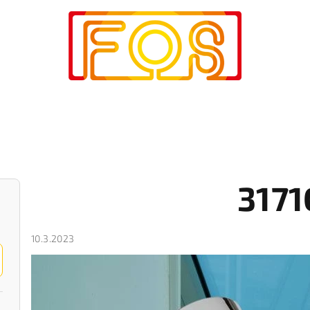
3171
10.3.2023