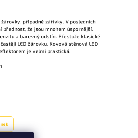
 žárovky, případně zářivky. V posledních
vní přednost, že jsou mnohem úspornější.
nzitu a barevný odstín. Přestože klasické
jí častěji LED žárovku. Kovová stěnová LED
flektorem je velmi praktická.
m
ánek