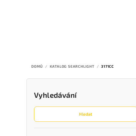
Přejít
na
obsah
DOMŮ
/
KATALOG SEARCHLIGHT
/
3171CC
P
o
Vyhledávání
s
Hledat
t
r
Přeskočit