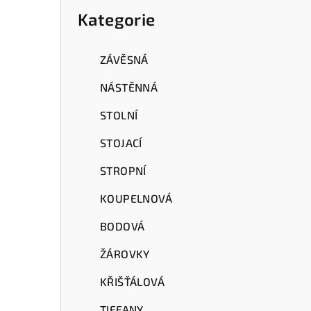
a
kategorie
Kategorie
n
n
ZÁVĚSNÁ
í
NÁSTĚNNÁ
p
STOLNÍ
a
STOJACÍ
n
STROPNÍ
e
KOUPELNOVÁ
l
BODOVÁ
ŽÁROVKY
KŘIŠŤÁLOVÁ
TIFFANY