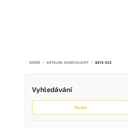
Přejít
na
obsah
DOMŮ
/
KATALOG SEARCHLIGHT
/
8215-5CC
P
o
Vyhledávání
s
Hledat
t
r
Přeskočit