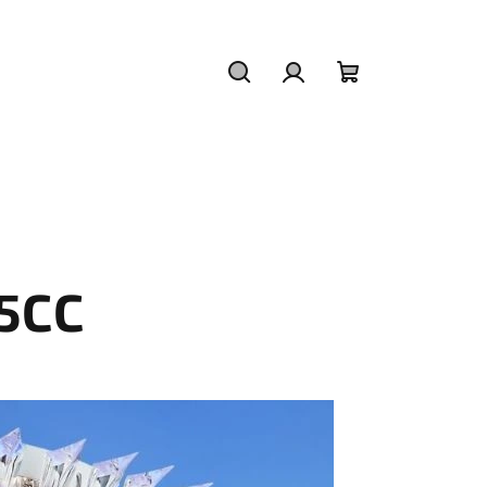
Hledat
Přihlášení
Nákupní
košík
5CC