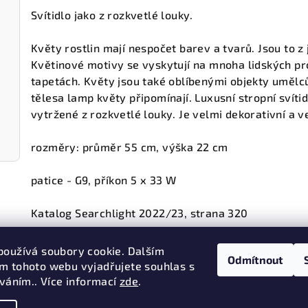
Svítidlo jako z rozkvetlé louky.
Květy rostlin mají nespočet barev a tvarů. Jsou to z
Květinové motivy se vyskytují na mnoha lidských pr
tapetách. Květy jsou také oblíbenými objekty umělců.
tělesa lamp květy připomínají. Luxusní stropní svíti
vytržené z rozkvetlé louky. Je velmi dekorativní a ve
rozměry: průměr 55 cm, výška 22 cm
patice - G9, příkon 5 x 33 W
Katalog Searchlight 2022/23, strana 320
používá soubory cookie. Dalším
Odmítnout
m tohoto webu vyjadřujete souhlas s
Předchozí článek
íváním.. Více informací
zde
.