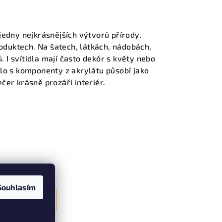
 jedny nejkrásnějších výtvorů přírody.
oduktech. Na šatech, látkách, nádobách,
 I svítidla mají často dekór s květy nebo
dlo s komponenty z akrylátu působí jako
čer krásně prozáří interiér.
Souhlasím
Další článek