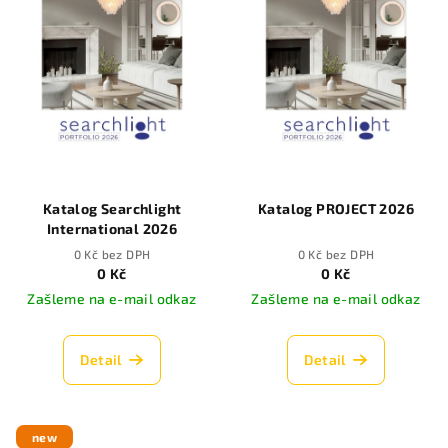
i
d
s
u
p
k
r
t
o
ů
d
u
k
Katalog Searchlight
Katalog PROJECT 2026
t
International 2026
ů
0 Kč bez DPH
0 Kč bez DPH
0 Kč
0 Kč
Zašleme na e-mail odkaz
Zašleme na e-mail odkaz
Detail
Detail
new